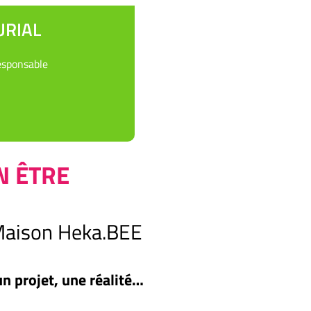
URIAL
sponsable
N ÊTRE
 Maison Heka.BEE
un projet, une réalité…