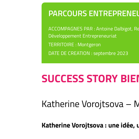
PARCOURS ENTREPRENE
ACCOMPAGNES PAR : Antoine Dalbigot, Re
Développement Entrepreneuriat
TERRITOIRE : Montgeron
DATE DE CREATION : septembre 2023
SUCCESS STORY BIE
Katherine Vorojtsova –
Katherine Vorojtsova : une idée, 