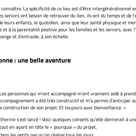
 connaître. La spécificité de ce lieu est d’être intergénérationnel en
 seniors ont besoin de retrouver du lien, ils ont du temps et de l’
n de leurs enfants, le quotidien, ainsi que leur santé physique et 
 et à la parentalité positive pour les familles et les seniors, avec 
ange et d’entraide, à son échelle.
nne : une belle aventure
Les personnes qui m’ont accompagné m’ont vraiment aidé à prendre 
t accompagnement a été très constructif et m’a permis d’anticiper
construction de son projet. Et toujours avec bienveillance. »
herine s’est lancé ! Voici quelques conseils qu’elle donnerait à u
tout en ayant en tête le « pourquoi » du projet,
dans les petits pas qu’on réalise tous les jours,