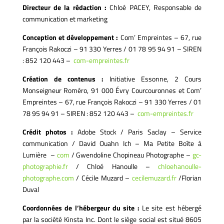
Directeur de la rédaction :
Chloé PACEY, Responsable de
communication et marketing
Conception et développement :
Com’ Empreintes – 67, rue
François Rakoczi – 91 330 Yerres / 01 78 95 94 91 – SIREN
: 852 120 443 –
com-empreintes.fr
Création de contenus :
Initiative Essonne, 2 Cours
Monseigneur Roméro, 91 000 Évry Courcouronnes et Com’
Empreintes – 67, rue François Rakoczi – 91 330 Yerres / 01
78 95 94 91 – SIREN : 852 120 443 –
com-empreintes.fr
Crédit photos :
Adobe Stock / Paris Saclay – Service
communication / David Ouahn Ich – Ma Petite Boîte à
Lumière –
com
/ Gwendoline Chopineau Photographe –
gc-
photographie.fr
/ Chloé Hanoulle –
chloehanoulle-
photographe.com
/ Cécile Muzard –
cecilemuzard.fr
/Florian
Duval
Coordonnées de l’hébergeur du site :
Le site est hébergé
par la société Kinsta Inc. Dont le siège social est situé 8605