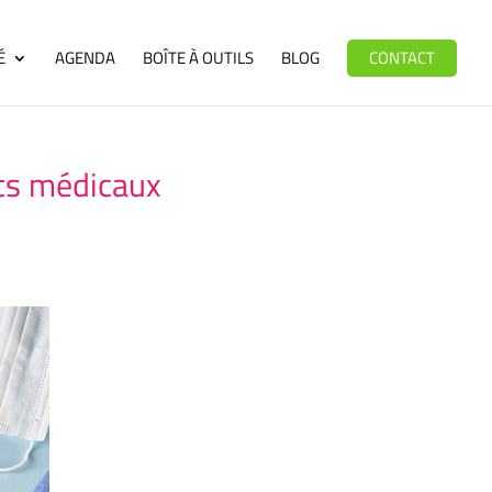
É
AGENDA
BOÎTE À OUTILS
BLOG
CONTACT
erts médicaux